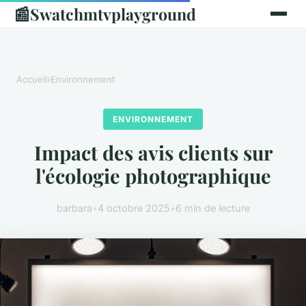
📰
Swatchmtvplayground
Accueil
›
Environnement
ENVIRONNEMENT
Impact des avis clients sur
l'écologie photographique
barbara
•
4 octobre 2025
•
6 min de lecture