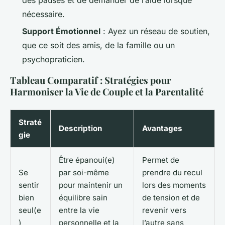
des pauses et de demander de l’aide lorsque
nécessaire.
Support Émotionnel
: Ayez un réseau de soutien,
que ce soit des amis, de la famille ou un
psychopraticien.
Tableau Comparatif : Stratégies pour
Harmoniser la Vie de Couple et la Parentalité
Straté
Description
Avantages
gie
Être épanoui(e)
Permet de
Se
par soi-même
prendre du recul
sentir
pour maintenir un
lors des moments
bien
équilibre sain
de tension et de
seul(e
entre la vie
revenir vers
)
personnelle et la
l’autre sans