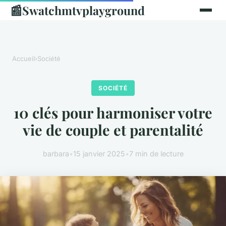
📰
Swatchmtvplayground
Accueil
›
Société
SOCIÉTÉ
10 clés pour harmoniser votre
vie de couple et parentalité
barbara
•
15 janvier 2025
•
7 min de lecture