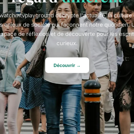
watchmtvplayground décrypte l'actualité, la culture 
es enjeux de société qui façonnent notre quotidien. 
espace de réflexion et de découverte pour les esprit
curieux.
Découvrir →