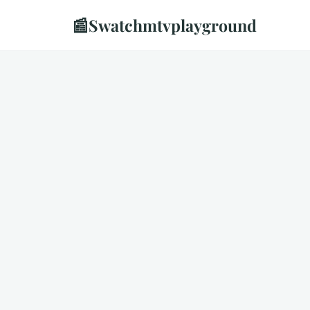
📰
Swatchmtvplayground