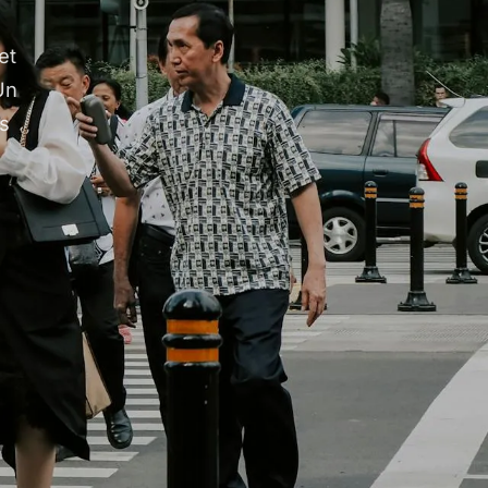
et
Un
s