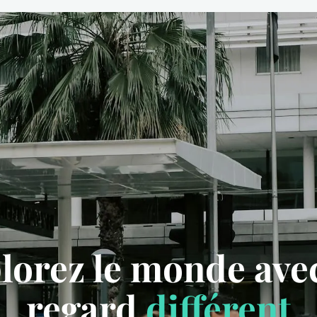
lorez le monde ave
regard
différent