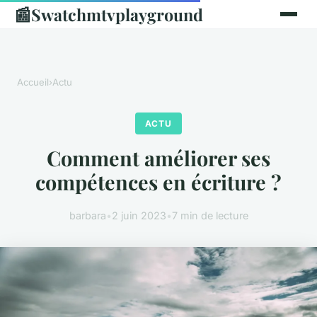
📰
Swatchmtvplayground
Accueil
›
Actu
ACTU
Comment améliorer ses
compétences en écriture ?
barbara
•
2 juin 2023
•
7 min de lecture