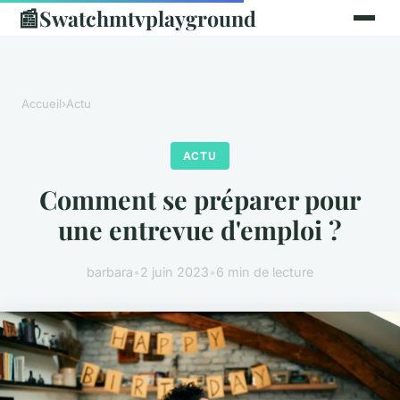
📰
Swatchmtvplayground
Accueil
›
Actu
ACTU
Comment se préparer pour
une entrevue d'emploi ?
barbara
•
2 juin 2023
•
6 min de lecture