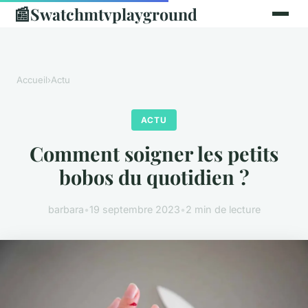
📰
Swatchmtvplayground
Accueil
›
Actu
ACTU
Comment soigner les petits
bobos du quotidien ?
barbara
•
19 septembre 2023
•
2 min de lecture