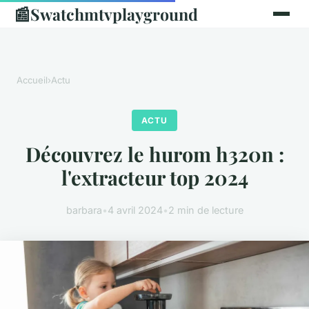
📰
Swatchmtvplayground
Accueil
›
Actu
ACTU
Découvrez le hurom h320n :
l'extracteur top 2024
barbara
•
4 avril 2024
•
2 min de lecture