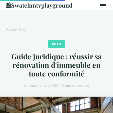
📰
Swatchmtvplayground
Accueil
›
Actu
ACTU
Guide juridique : réussir sa
rénovation d'immeuble en
toute conformité
barbara
•
6 avril 2024
•
3 min de lecture