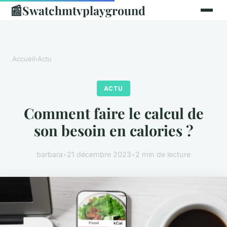
📰
Swatchmtvplayground
Accueil
›
Actu
ACTU
Comment faire le calcul de
son besoin en calories ?
barbara
•
21 décembre 2023
•
2 min de lecture