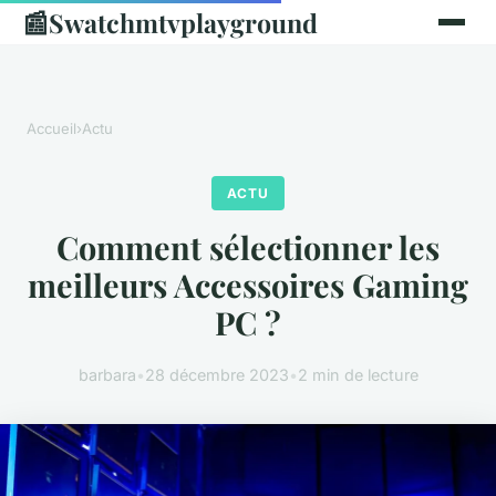
📰
Swatchmtvplayground
Accueil
›
Actu
ACTU
Comment sélectionner les
meilleurs Accessoires Gaming
PC ?
barbara
•
28 décembre 2023
•
2 min de lecture