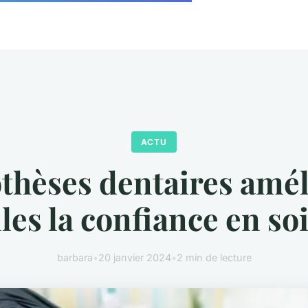
ACTU
thèses dentaires amé
lles la confiance en soi
barbara
•
20 janvier 2024
•
2 min de lecture