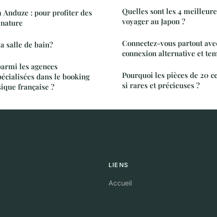
Quelles sont les 4 meilleure
 Anduze : pour profiter des
voyager au Japon ?
 nature
Connectez-vous partout avec
a salle de bain?
connexion alternative et te
armi les agences
Pourquoi les pièces de 20 c
écialisées dans le booking
si rares et précieuses ?
sique française ?
LIENS
Accueil