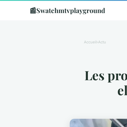
📰
Swatchmtvplayground
Accueil
›
Actu
Les pro
e