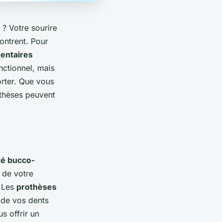
 ? Votre sourire
ontrent. Pour
entaires
nctionnel, mais
orter. Que vous
othèses peuvent
té bucco-
e de votre
. Les
prothèses
é de vos dents
s offrir un