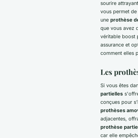
sourire attrayant
vous permet de 
une
prothèse d
que vous avez d
véritable boost
assurance et opt
comment elles p
Les prothès
Si vous êtes da
partielles
s'off
conçues pour s’
prothèses amo
adjacentes, offr
prothèse partie
car elle empêche