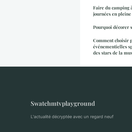
Faire du camping à
journées en pleine
Pourquoi décorer s
Comment choisir p
événementielles sp
des stars de la mu
Swatchmtvplayground
L'actualité décryptée avec un regard neuf