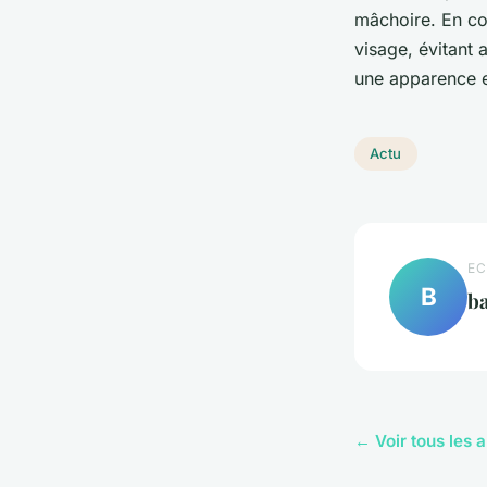
mâchoire. En co
visage, évitant 
une apparence et
Actu
EC
B
b
← Voir tous les a