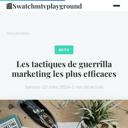
📰
Swatchmtvplayground
Accueil
›
Actu
ACTU
Les tactiques de guerrilla
marketing les plus efficaces
barbara
•
20 mars 2024
•
2 min de lecture